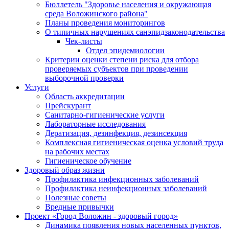
Бюллетель "Здоровье населения и окружающая
среда Воложинского района"
Планы проведения мониторингов
О типичных нарушениях санэпидзаконодательства
Чек-листы
Отдел эпидемиологии
Критерии оценки степени риска для отбора
проверяемых субъектов при проведении
выборочной проверки
Услуги
Область аккредитации
Прейскурант
Санитарно-гигиенические услуги
Лабораторные исследования
Дератизация, дезинфекция, дезинсекция
Комплексная гигиеническая оценка условий труда
на рабочих местах
Гигиеническое обучение
Здоровый образ жизни
Профилактика инфекционных заболеваний
Профилактика неинфекционных заболеваний
Полезные советы
Вредные привычки
Проект «Город Воложин - здоровый город»
Динамика появления новых населенных пунктов,