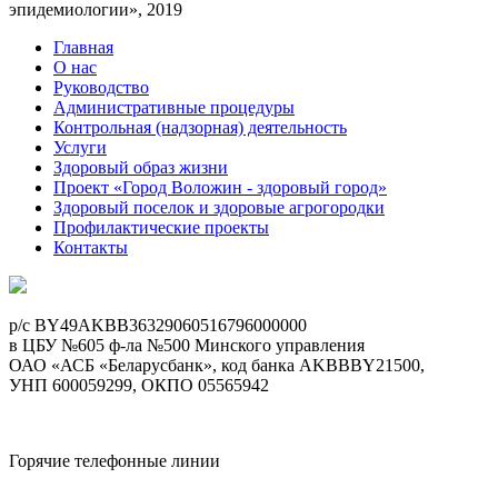
эпидемиологии», 2019
Главная
О нас
Руководство
Административные процедуры
Контрольная (надзорная) деятельность
Услуги
Здоровый образ жизни
Проект «Город Воложин - здоровый город»
Здоровый поселок и здоровые агрогородки
Профилактические проекты
Контакты
p/c BY49AKBB36329060516796000000
в ЦБУ №605 ф-ла №500 Минского управления
ОАО «АСБ «Беларусбанк», код банка AKBBBY21500,
УНП 600059299, ОКПО 05565942
Горячие телефонные линии