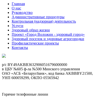
Главная
О нас
Руководство
Административные процедуры
Контрольная (надзорная) деятельность
Услуги
Здоровый образ жизни
Проект «Город Воложин - здоровый город»
Здоровый поселок и здоровые агрогородки
Профилактические проекты
Контакты
p/c BY49AKBB36329060516796000000
в ЦБУ №605 ф-ла №500 Минского управления
ОАО «АСБ «Беларусбанк», код банка AKBBBY21500,
УНП 600059299, ОКПО 05565942
Горячие телефонные линии