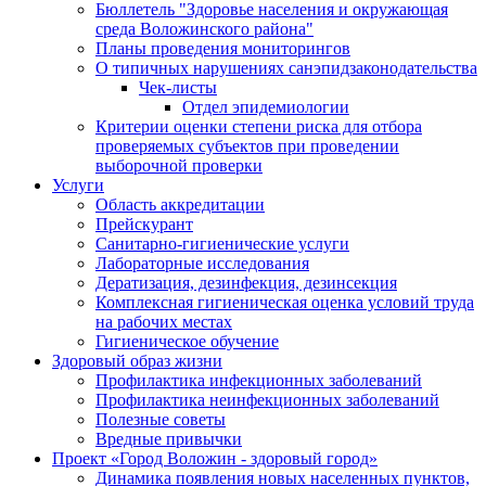
Бюллетель "Здоровье населения и окружающая
среда Воложинского района"
Планы проведения мониторингов
О типичных нарушениях санэпидзаконодательства
Чек-листы
Отдел эпидемиологии
Критерии оценки степени риска для отбора
проверяемых субъектов при проведении
выборочной проверки
Услуги
Область аккредитации
Прейскурант
Санитарно-гигиенические услуги
Лабораторные исследования
Дератизация, дезинфекция, дезинсекция
Комплексная гигиеническая оценка условий труда
на рабочих местах
Гигиеническое обучение
Здоровый образ жизни
Профилактика инфекционных заболеваний
Профилактика неинфекционных заболеваний
Полезные советы
Вредные привычки
Проект «Город Воложин - здоровый город»
Динамика появления новых населенных пунктов,