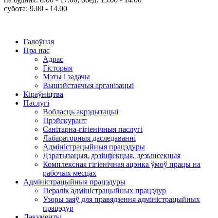
субота: 9.00 - 14.00
Галоўная
Пра нас
Адрас
Гісторыя
Мэты і задачы
Вышэйстаячыя арганізацыі
Кіраўніцтва
Паслугi
Вобласць акрэдытацыі
Прэйскурант
Санітарна-гігіенічныя паслугі
Лабараторныя даследаванні
Адміністрацыйныя працэдуры
Дэратызацыя, дэзінфекцыя, дезынсекцыя
Комплексная гігіенічная ацэнка ўмоў працы на
рабочых месцах
Адміністрацыйныя працэдуры
Пералік адміністрацыйных працэдур
Узоры заяў для правядзення адміністрацыйных
працэдур
Дакументы