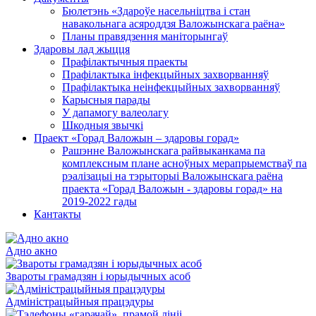
Бюлетэнь «Здароўе насельніцтва і стан
навакольнага асяроддзя Валожынскага раёна»
Планы правядзення маніторынгаў
Здаровы лад жыцця
Прафілактычныя праекты
Прафілактыка інфекцыйных захворванняў
Прафілактыка неінфекцыйных захворванняў
Карысныя парады
У дапамогу валеолагу
Шкодныя звычкі
Праект «Горад Валожын – здаровы горад»
Рашэнне Валожынскага райвыканкама па
комплексным плане асноўных мерапрыемстваў па
рэалізацыі на тэрыторыі Валожынскага раёна
праекта «Горад Валожын - здаровы горад» на
2019-2022 гады
Кантакты
Адно акно
Звароты грамадзян і юрыдычных асоб
Адміністрацыйныя працэдуры