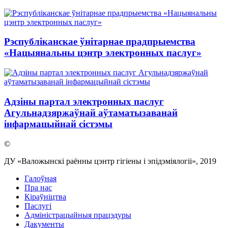
Рэспубліканскае ўнітарнае прадпрыемства
«Нацыянальны цэнтр электронных паслуг»
Адзіны партал электронных паслуг
Агульнадзяржаўнай аўтаматызаванай
інфармацыйнай сістэмы
©
ДУ «Валожынскі раённы цэнтр гігіены і эпідэміялогіі», 2019
Галоўная
Пра нас
Кіраўніцтва
Паслугi
Адміністрацыйныя працэдуры
Дакументы