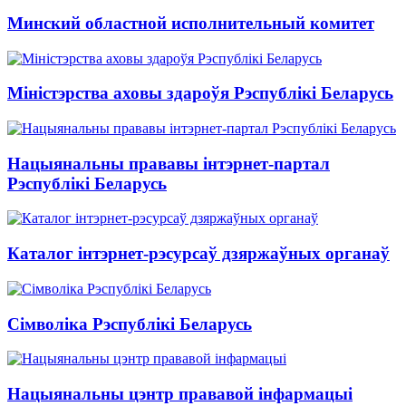
Минский областной исполнительный комитет
Міністэрства аховы здароўя Рэспублікі Беларусь
Нацыянальны прававы інтэрнет-партал
Рэспублікі Беларусь
Каталог інтэрнет-рэсурсаў дзяржаўных органаў
Сімволіка Рэспублікі Беларусь
Нацыянальны цэнтр прававой інфармацыі