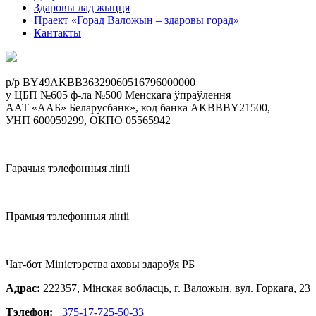
Здаровы лад жыцця
Праект «Горад Валожын – здаровы горад»
Кантакты
p/р BY49AKBB36329060516796000000
у ЦБП №605 ф-ла №500 Менскага ўпраўлення
ААТ «ААБ» Беларусбанк», код банка AKBBBY21500,
УНП 600059299, ОКПО 05565942
Гарачыя тэлефонныя лініі
Прамыя тэлефонныя лініі
Чат-бот Міністэрства аховы здароўя РБ
Адрас:
222357, Мінская вобласць, г. Валожын, вул. Горкага, 23
Тэлефон:
+375-17-725-50-33