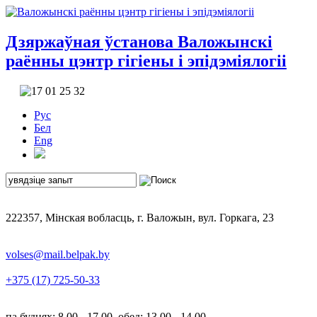
Дзяржаўная ўстанова
Валожынскі
раённы цэнтр гігіены і эпідэміялогіі
Рус
Бел
Eng
222357, Мінская вобласць, г. Валожын, вул. Горкага, 23
volses@mail.belpak.by
+375 (17) 725-50-33
па буднях: 8.00 - 17.00, обед: 13.00 - 14.00