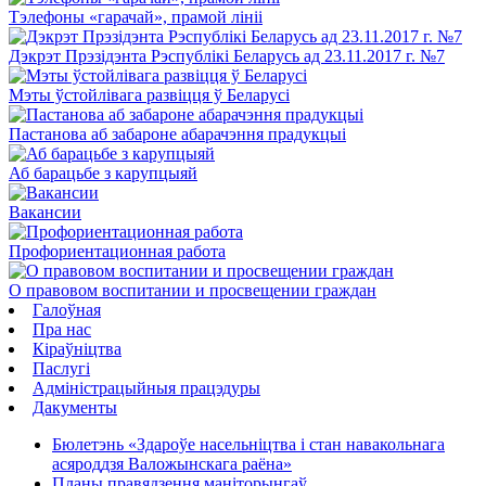
Тэлефоны «гарачай», прамой лініі
Дэкрэт Прэзідэнта Рэспублікі Беларусь ад 23.11.2017 г. №7
Мэты ўстойлівага развіцця ў Беларусі
Пастанова аб забароне абарачэння прадукцыі
Аб барацьбе з карупцыяй
Вакансии
Профориентационная работа
О правовом воспитании и просвещении граждан
Галоўная
Пра нас
Кіраўніцтва
Паслугi
Адміністрацыйныя працэдуры
Дакументы
Бюлетэнь «Здароўе насельніцтва і стан навакольнага
асяроддзя Валожынскага раёна»
Планы правядзення маніторынгаў