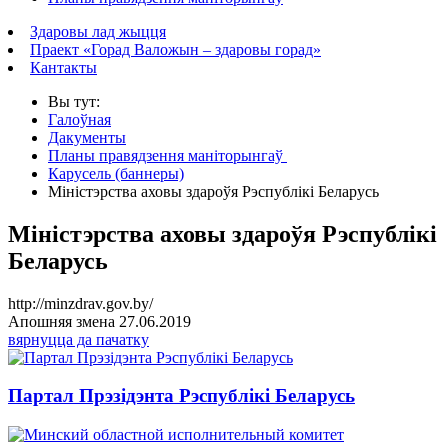
Здаровы лад жыцця
Праект «Горад Валожын – здаровы горад»
Кантакты
Вы тут:
Галоўная
Дакументы
Планы правядзення маніторынгаў
Карусель (баннеры)
Міністэрства аховы здароўя Рэспублікі Беларусь
Міністэрства аховы здароўя Рэспублікі
Беларусь
http://minzdrav.gov.by/
Апошняя змена 27.06.2019
вярнуцца да пачатку
Партал Прэзідэнта Рэспублікі Беларусь